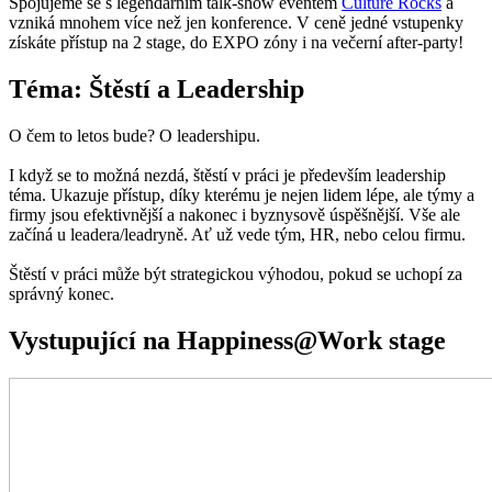
Spojujeme se s legendárním talk-show eventem
Culture Rocks
a
vzniká mnohem více než jen konference. V ceně jedné vstupenky
získáte přístup na 2 stage, do EXPO zóny i na večerní after-party!
Téma: Štěstí a Leadership
O čem to letos bude? O leadershipu.
I když se to možná nezdá, štěstí v práci je především leadership
téma. Ukazuje přístup, díky kterému je nejen lidem lépe, ale týmy a
firmy jsou efektivnější a nakonec i byznysově úspěšnější. Vše ale
začíná u leadera/leadryně. Ať už vede tým, HR, nebo celou firmu.
Štěstí v práci může být strategickou výhodou, pokud se uchopí za
správný konec.
Vystupující na Happiness@Work stage