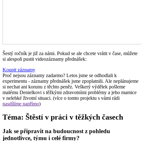
Šestý ročník je již za námi. Pokud se ale chcete vrátit v čase, můžete
si alespoň pustit videozáznamy přednášek:
Koupit záznamy
Proč nejsou záznamy zadarmo? Letos jsme se odhodlali k
experimentu - záznamy přednášek jsme zpoplatnili. Ale neplánujeme
si nechat ani korunu z těchto peněz. Veškerý výdělek pošleme
malému Denielkovi s těžkými zdravotními problémy a jeho mamice
v nelehké životní situaci. (více o tomto projektu s vámi rádi
nasdílíme napřímo
)
Téma: Štěstí v práci v těžkých časech
Jak se připravit na budoucnost z pohledu
jednotlivce, týmu i celé firmy?