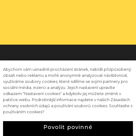
Přihlaste se k newsletteru
Newsletter
✉️ enjoy@happinessatwork.cz
Abychom vám usnadnili procházení stránek, nabídli přizpůsobený
obsah nebo reklamu a mohli anonymně analyzovat návštěvnost,
využíváme soubory cookies, které sdílíme se svými partnery pro
sociální média, inzerci a analýzu. Jejich nastavení upravíte
odkazem "Nastavení cookies" a kdykoliv jej můžete změnit v
patičce webu. Podrobnější informace najdete v našich Zásadách
📞 +420 604 296 296
ochrany osobních údajů a používání souborů cookies. Souhlasíte s
používáním cookies?
Povolit povinné
Obchodní podmínky a reklamační řád