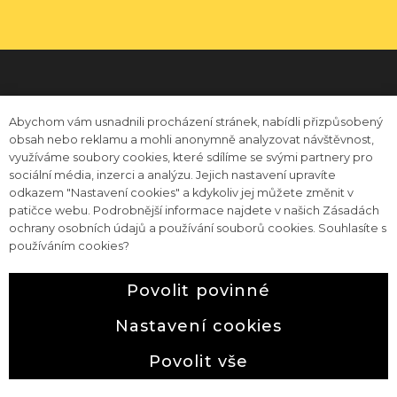
201
201
✉️ enjoy@happinessatwork.cz
cs
en
Abychom vám usnadnili procházení stránek, nabídli přizpůsobený
obsah nebo reklamu a mohli anonymně analyzovat návštěvnost,
využíváme soubory cookies, které sdílíme se svými partnery pro
sociální média, inzerci a analýzu. Jejich nastavení upravíte
odkazem "Nastavení cookies" a kdykoliv jej můžete změnit v
patičce webu. Podrobnější informace najdete v našich Zásadách
📞 +420 604 296 296
ochrany osobních údajů a používání souborů cookies. Souhlasíte s
používáním cookies?
Povolit povinné
Obchodní podmínky a reklamační řád
Nastavení cookies
Web běží na
solidpixels.
Ikonky máme od
surang
z
flaticon.com
Povolit vše